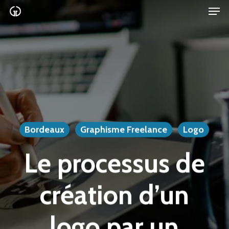
Men
Skip
to
main
content
Bordeaux
Graphisme Freelance
Logo
Le processus de
création d’un
logo par un