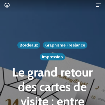
Men
Skip
to
main
content
Bordeaux
Graphisme Freelance
Impression
Le grand retour
des cartes de
visite : entre