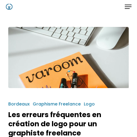
Men
Skip
to
main
content
Les
erreurs
Bordeaux
Graphisme Freelance
Logo
fréquentes
Les erreurs fréquentes en
création de logo pour un
en
graphiste freelance
création