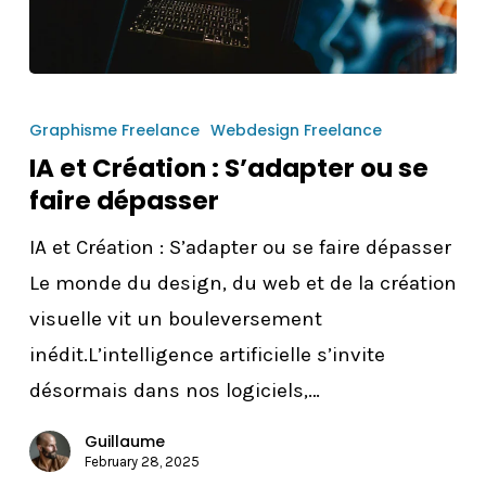
IA
et
Graphisme Freelance
Webdesign Freelance
Création
IA et Création : S’adapter ou se
faire dépasser
:
S’adapter
IA et Création : S’adapter ou se faire dépasser
ou
Le monde du design, du web et de la création
se
visuelle vit un bouleversement
faire
inédit.L’intelligence artificielle s’invite
dépasser
désormais dans nos logiciels,…
Guillaume
February 28, 2025