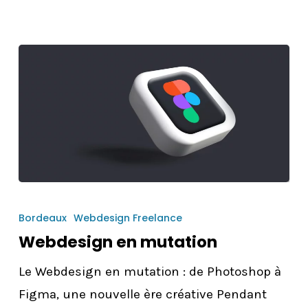
Webdesign
en
Bordeaux
Webdesign Freelance
mutation
Webdesign en mutation
Le Webdesign en mutation : de Photoshop à
Figma, une nouvelle ère créative Pendant