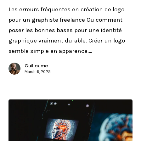
de
Les erreurs fréquentes en création de logo
logo
pour un graphiste freelance Ou comment
pour
poser les bonnes bases pour une identité
un
graphique vraiment durable. Créer un logo
graphiste
semble simple en apparence.…
freelance
Guillaume
March 6, 2025